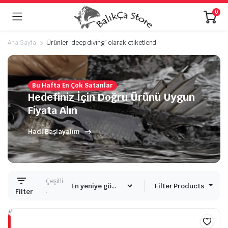
0
Ana Sayfa
Ürünler “deep diving” olarak etiketlendi
Bu Hafta En Çok Satanlar
Hedefiniz İçin Doğru Ürünü Uygun
Fiyata Alın
Hadi Başlayalım
Çeşitli
Filter Products
:
Filter