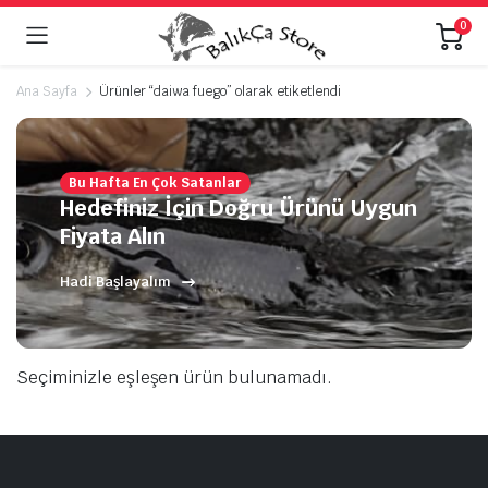
0
Ana Sayfa
Ürünler “daiwa fuego” olarak etiketlendi
Bu Hafta En Çok Satanlar
Hedefiniz İçin Doğru Ürünü Uygun
Fiyata Alın
Hadi Başlayalım
Seçiminizle eşleşen ürün bulunamadı.