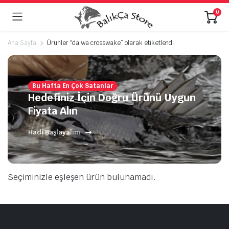
0
Ana Sayfa
Ürünler “daiwa crosswake” olarak etiketlendi
Bu Hafta En Çok Satanlar
Hedefiniz İçin Doğru Ürünü Uygun
Fiyata Alın
Hadi Başlayalım
Seçiminizle eşleşen ürün bulunamadı.