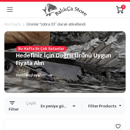
0
Ana Sayfa
Ürünler “cobra 03” olarak etiketlendi
Bu Hafta En Çok Satanlar
Hedefiniz İçin Doğru Ürünü Uygun
Fiyata Alın
Hadi Başlayalım
Çeşitli
Filter Products
:
Filter