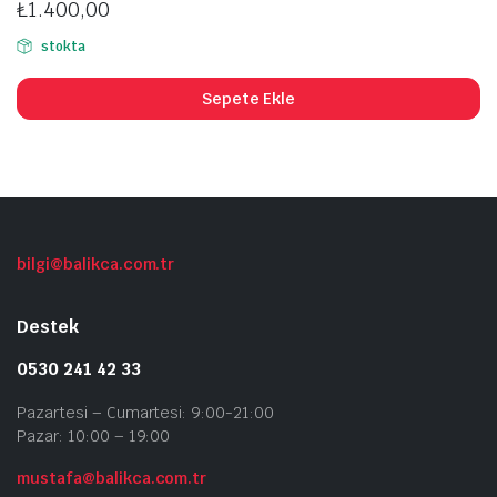
₺
1.400,00
stokta
Sepete Ekle
bilgi@balikca.com.tr
Destek
0530 241 42 33
Pazartesi – Cumartesi: 9:00-21:00
Pazar: 10:00 – 19:00
mustafa@balikca.com.tr