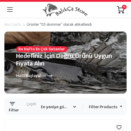
0
Ana Sayfa
Ürünler “03 skimmer” olarak etiketlendi
Bu Hafta En Çok Satanlar
Hedefiniz İçin Doğru Ürünü Uygun
Fiyata Alın
Hadi Başlayalım
Çeşitli
Filter Products
:
Filter